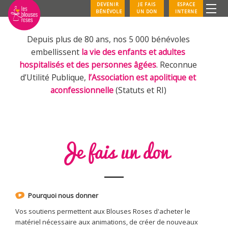
DEVENIR
JE FAIS
ESPACE
BÉNÉVOLE
UN DON
INTERNE
Depuis plus de 80 ans, nos 5 000 bénévoles
embellissent
la vie des enfants et adultes
hospitalisés et des personnes âgées
. Reconnue
d’Utilité Publique,
l’Association est apolitique et
aconfessionnelle
(Statuts et RI)
Je fais un don
Pourquoi nous donner
Vos soutiens permettent aux Blouses Roses d'acheter le
matériel nécessaire aux animations, de créer de nouveaux