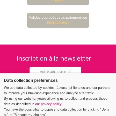
CHÈQUE
Validez et procédez au paiement par
PRÉLEVEMENT
Inscription à la newsletter
Data collection preferences
We use data collected by cookies, Javascript libraries and our partners
to improve your browsing experience and analyze site traffic.
By using our website, you're allowing us to collect and process those
data as described in
our privacy policy
.
Nous contacter
You have the possibility to oppose to data collection by clicking "Deny
Les Blouses Roses
all" or "Manage my choices".