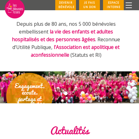
DEVENIR
JE FAIS
ESPACE
BÉNÉVOLE
UN DON
INTERNE
Depuis plus de 80 ans, nos 5 000 bénévoles
embellissent
la vie des enfants et adultes
hospitalisés et des personnes âgées
. Reconnue
d’Utilité Publique,
l’Association est apolitique et
aconfessionnelle
(Statuts et RI)
Engagement,
écoute,
partage et
disponibilité
read more
Actualités