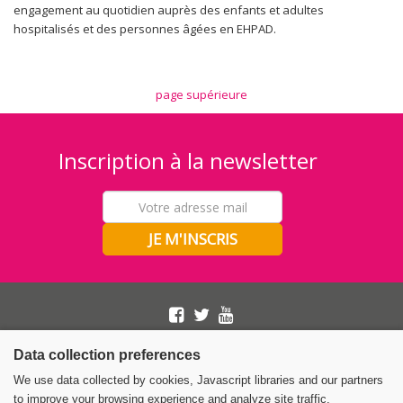
engagement au quotidien auprès des enfants et adultes
hospitalisés et des personnes âgées en EHPAD.
page supérieure
Inscription à la newsletter
Nous contacter
Data collection preferences
Les Blouses Roses
5 rue Barye 75017 PARIS
We use data collected by cookies, Javascript libraries and our partners
01 46 22 82 32
to improve your browsing experience and analyze site traffic.