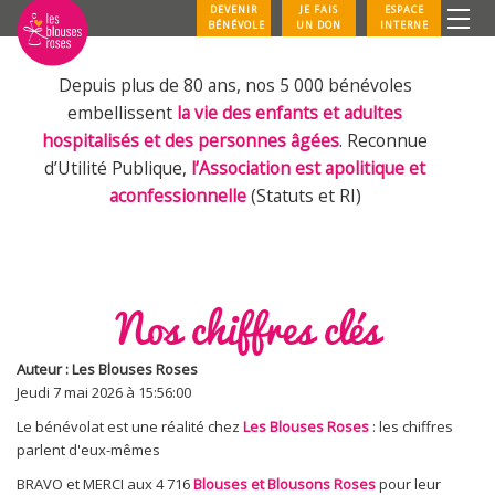
DEVENIR
JE FAIS
ESPACE
BÉNÉVOLE
UN DON
INTERNE
Depuis plus de 80 ans, nos 5 000 bénévoles
embellissent
la vie des enfants et adultes
hospitalisés et des personnes âgées
. Reconnue
d’Utilité Publique,
l’Association est apolitique et
aconfessionnelle
(Statuts et RI)
Nos chiffres clés
Auteur : Les Blouses Roses
Jeudi 7 mai 2026 à 15:56:00
Le bénévolat est une réalité chez
Les Blouses Roses
: les chiffres
parlent d'eux-mêmes
BRAVO et MERCI aux 4 716
Blouses et Blousons Roses
pour leur