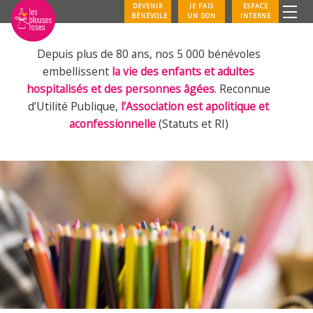
DEVENIR
JE FAIS
ESPACE
BÉNÉVOLE
UN DON
INTERNE
Depuis plus de 80 ans, nos 5 000 bénévoles
embellissent
la vie des enfants et adultes
hospitalisés et des personnes âgées
. Reconnue
d’Utilité Publique,
l’Association est apolitique et
aconfessionnelle
(Statuts et RI)