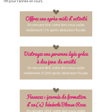
l'IFI pour l'année en cours.
Offrez une après-midi d’activité
En versant 50 €, votre don vous coûte
réellement 17 € après déduction fiscale.
Distrayez une personne âgée grâce
à des jeux de société
En versant 80 €, votre don vous coûte
réellement 27,20 € après déduction fiscale.
Financez 1 journée de formation
d’un(e) bénévole Blouse Rose
En versant 120 €, votre don vous coûte