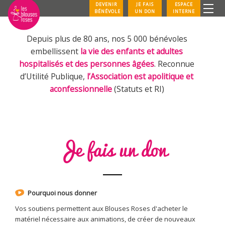
DEVENIR
JE FAIS
ESPACE
BÉNÉVOLE
UN DON
INTERNE
Depuis plus de 80 ans, nos 5 000 bénévoles
embellissent
la vie des enfants et adultes
hospitalisés et des personnes âgées
. Reconnue
d’Utilité Publique,
l’Association est apolitique et
aconfessionnelle
(Statuts et RI)
Je fais un don
Pourquoi nous donner
Vos soutiens permettent aux Blouses Roses d'acheter le
matériel nécessaire aux animations, de créer de nouveaux