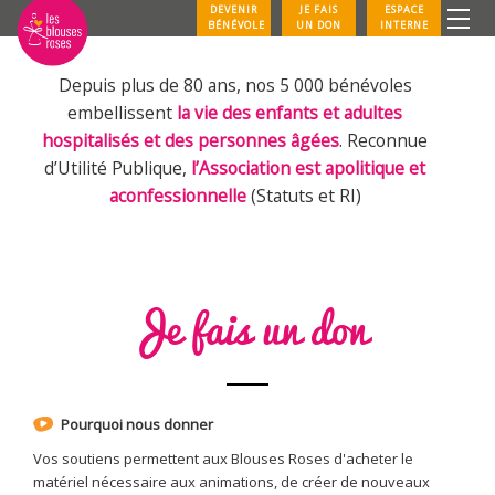
DEVENIR
JE FAIS
ESPACE
BÉNÉVOLE
UN DON
INTERNE
Depuis plus de 80 ans, nos 5 000 bénévoles
embellissent
la vie des enfants et adultes
hospitalisés et des personnes âgées
. Reconnue
d’Utilité Publique,
l’Association est apolitique et
aconfessionnelle
(Statuts et RI)
Je fais un don
Pourquoi nous donner
Vos soutiens permettent aux Blouses Roses d'acheter le
matériel nécessaire aux animations, de créer de nouveaux